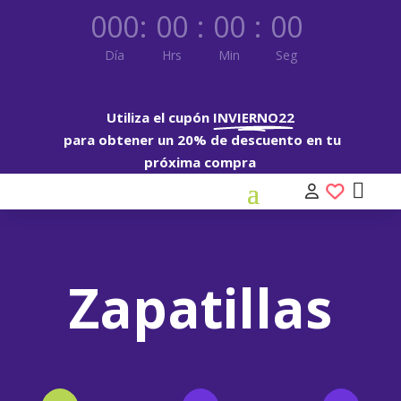
000
:
00
:
00
:
00
Día
Hrs
Min
Seg
Utiliza el cupón
INVIERNO22
para obtener un 20% de descuento en tu
próxima compra
Zapatillas