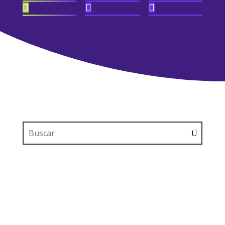


